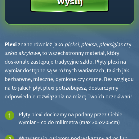
Plexi
znane również jako
pleksi
,
pleksa
,
pleksiglas
czy
szkło akrylowe
, to wszechstronny materiał, który
doskonale zastępuje tradycyjne szkło. Płyty plexi na
wymiar dostępne są w różnych wariantach, takich jak
bezbarwne, mleczne, dymione czy czarne. Bez względu
na to jakich płyt plexi potrzebujesz, dostarczymy
odpowiednie rozwiązania na miarę Twoich oczekiwań!
Płyty plexi docinamy na podany przez Ciebie
wymiar – co do milimetra (max 305x205cm)
Wysyłamy je kurierem pod wskazany adres lub