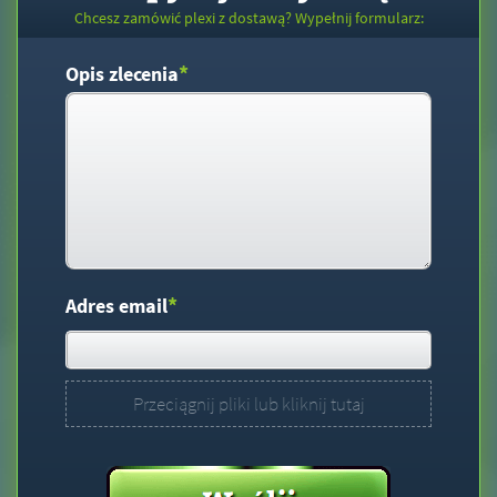
Chcesz zamówić plexi z dostawą? Wypełnij formularz:
*
Opis zlecenia
*
Adres email
Przeciągnij pliki lub kliknij tutaj