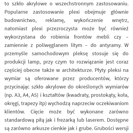
to szkło akrylowe o wszechstronnym zastosowaniu.
Popularne zastosowanie plexi obejmuje głównie
budownictwo, reklamę, wykończenie wnętrz,
natomiast plexi przezroczysta może być również
wykorzystana do robienia frontów mebli czy –
zamiennie z poliwęglanem litym – do antyramy. W
przemyśle samochodowym pleksę stosuje się do
produkcji lamp, przy czym to rozwiązanie jest coraz
częściej obecne także w architekturze. Płyty pleksi na
wymiar są oferowane przez producentów, którzy
przycinając szkło akrylowe do określonych wymiarów
(np. A3, A4, A5) i kształtów (kwadraty, prostokąty, koła,
okręgi, trapezy itp) wychodzą naprzeciw oczekiwaniom
klientów. Cięcie może być wykonane zarówno
standardową piłą jak i frezarką lub laserem. Dostępne
są zarówno arkusze cienkie jak i grube. Grubości wersji