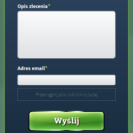
*
Opis zlecenia
*
Adres email
Przeciągnij pliki lub kliknij tutaj