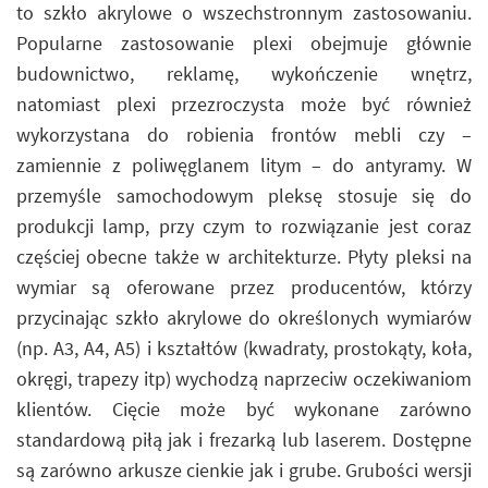
to szkło akrylowe o wszechstronnym zastosowaniu.
Popularne zastosowanie plexi obejmuje głównie
budownictwo, reklamę, wykończenie wnętrz,
natomiast plexi przezroczysta może być również
wykorzystana do robienia frontów mebli czy –
zamiennie z poliwęglanem litym – do antyramy. W
przemyśle samochodowym pleksę stosuje się do
produkcji lamp, przy czym to rozwiązanie jest coraz
częściej obecne także w architekturze. Płyty pleksi na
wymiar są oferowane przez producentów, którzy
przycinając szkło akrylowe do określonych wymiarów
(np. A3, A4, A5) i kształtów (kwadraty, prostokąty, koła,
okręgi, trapezy itp) wychodzą naprzeciw oczekiwaniom
klientów. Cięcie może być wykonane zarówno
standardową piłą jak i frezarką lub laserem. Dostępne
są zarówno arkusze cienkie jak i grube. Grubości wersji