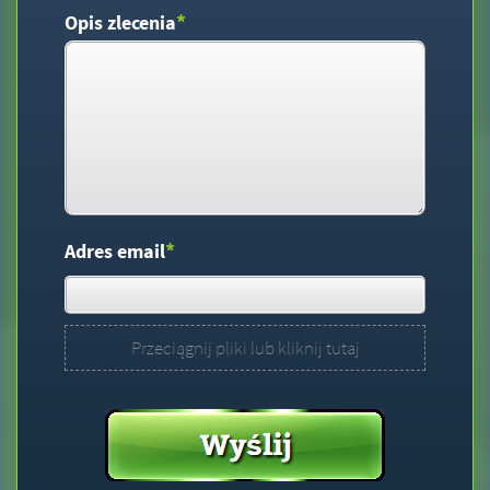
*
Opis zlecenia
*
Adres email
Przeciągnij pliki lub kliknij tutaj