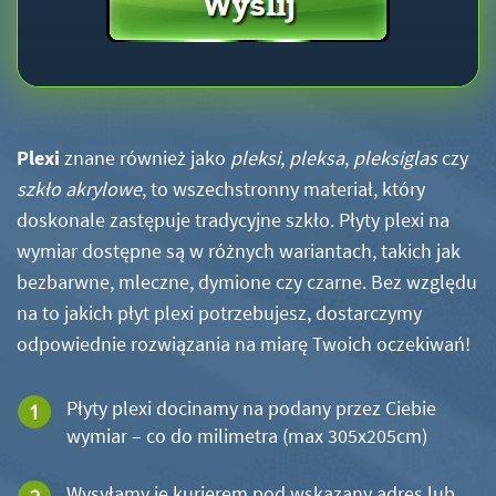
Plexi
znane również jako
pleksi
,
pleksa
,
pleksiglas
czy
szkło akrylowe
, to wszechstronny materiał, który
doskonale zastępuje tradycyjne szkło. Płyty plexi na
wymiar dostępne są w różnych wariantach, takich jak
bezbarwne, mleczne, dymione czy czarne. Bez względu
na to jakich płyt plexi potrzebujesz, dostarczymy
odpowiednie rozwiązania na miarę Twoich oczekiwań!
Płyty plexi docinamy na podany przez Ciebie
wymiar – co do milimetra (max 305x205cm)
Wysyłamy je kurierem pod wskazany adres lub