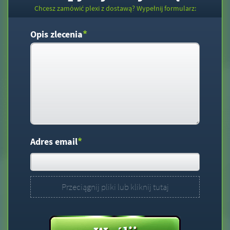
Chcesz zamówić plexi z dostawą? Wypełnij formularz:
*
Opis zlecenia
*
Adres email
Przeciągnij pliki lub kliknij tutaj