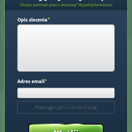
Chcesz zamówić plexi z dostawą? Wypełnij formularz:
*
Opis zlecenia
*
Adres email
Przeciągnij pliki lub kliknij tutaj