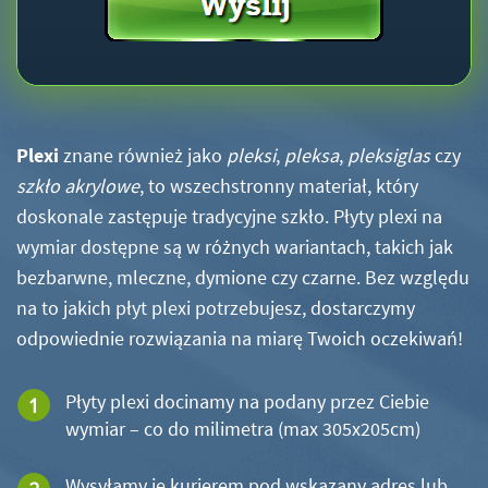
Plexi
znane również jako
pleksi
,
pleksa
,
pleksiglas
czy
szkło akrylowe
, to wszechstronny materiał, który
doskonale zastępuje tradycyjne szkło. Płyty plexi na
wymiar dostępne są w różnych wariantach, takich jak
bezbarwne, mleczne, dymione czy czarne. Bez względu
na to jakich płyt plexi potrzebujesz, dostarczymy
odpowiednie rozwiązania na miarę Twoich oczekiwań!
Płyty plexi docinamy na podany przez Ciebie
wymiar – co do milimetra (max 305x205cm)
Wysyłamy je kurierem pod wskazany adres lub