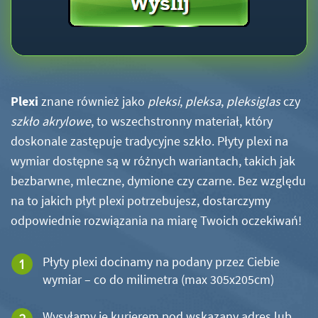
Plexi
znane również jako
pleksi
,
pleksa
,
pleksiglas
czy
szkło akrylowe
, to wszechstronny materiał, który
doskonale zastępuje tradycyjne szkło. Płyty plexi na
wymiar dostępne są w różnych wariantach, takich jak
bezbarwne, mleczne, dymione czy czarne. Bez względu
na to jakich płyt plexi potrzebujesz, dostarczymy
odpowiednie rozwiązania na miarę Twoich oczekiwań!
Płyty plexi docinamy na podany przez Ciebie
wymiar – co do milimetra (max 305x205cm)
Wysyłamy je kurierem pod wskazany adres lub