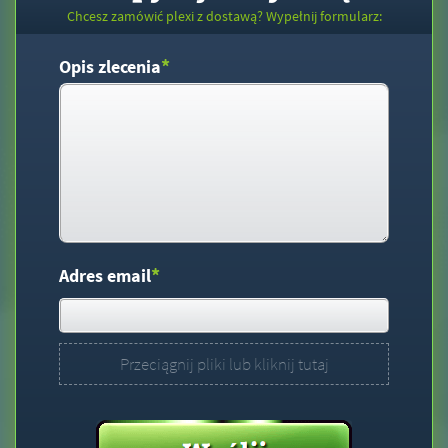
Chcesz zamówić plexi z dostawą? Wypełnij formularz:
*
Opis zlecenia
*
Adres email
Przeciągnij pliki lub kliknij tutaj