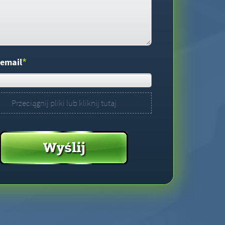
*
 email
Przeciągnij pliki lub kliknij tutaj