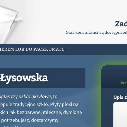
Za
Nasi konsultanci są dostępni o
RIEREM LUB DO PACZKOMATU
 Łysowska
Chce
iglas
czy
szkło akrylowe
, to
Opis z
puje tradycyjne szkło. Płyty plexi na
kich jak bezbarwne, mleczne, dymione
xi potrzebujesz, dostarczymy