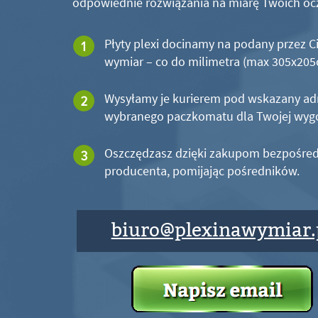
odpowiednie rozwiązania na miarę Twoich oc
Płyty plexi docinamy na podany przez C
wymiar – co do milimetra (max 305x20
Wysyłamy je kurierem pod wskazany ad
wybranego paczkomatu dla Twojej wyg
Oszczędzasz dzięki zakupom bezpośred
producenta, pomijając pośredników.
biuro@plexinawymiar.