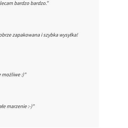
Polecam bardzo bardzo.”
dobrze zapakowana i szybka wysyłka!
e możliwe :)”
łe marzenie :-)”