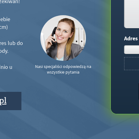
zekiwań!
iebie
5cm)
Adres
res lub do
ody.
nio u
Nasi specjaliści odpowiedzą na
wszystkie pytania
pl