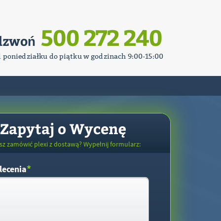
500 272 240
dzwoń
d poniedziałku do piątku w godzinach 9:00-15:00
Zapytaj o Wycenę
sz zamówić plexi z dostawą? Wypełnij formularz:
*
lecenia