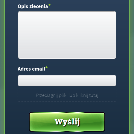
*
Opis zlecenia
*
Adres email
Przeciągnij pliki lub kliknij tutaj