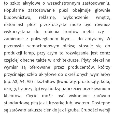
to szkło akrylowe o wszechstronnym zastosowaniu.
Popularne zastosowanie plexi obejmuje głównie
budownictwo, reklamę, wykończenie wnętrz,
natomiast plexi przezroczysta może być również
wykorzystana do robienia frontów mebli czy –
zamiennie z poliwęglanem litym – do antyramy. W
przemyśle samochodowym pleksę stosuje się do
produkcji lamp, przy czym to rozwiązanie jest coraz
częściej obecne także w architekturze. Płyty pleksi na
wymiar są oferowane przez producentów, którzy
przycinając szkło akrylowe do określonych wymiarów
(np. A3, A4, A5) i kształtów (kwadraty, prostokąty, koła,
okręgi, trapezy itp) wychodzą naprzeciw oczekiwaniom
klientów. Cięcie może być wykonane zarówno
standardową piłą jak i frezarką lub laserem. Dostępne
są zarówno arkusze cienkie jak i grube. Grubości wersji