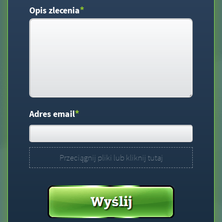
*
Opis zlecenia
*
Adres email
Przeciągnij pliki lub kliknij tutaj