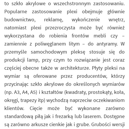
to szkło akrylowe o wszechstronnym zastosowaniu.
Popularne zastosowanie plexi obejmuje głównie
budownictwo, reklamę, wykończenie wnętrz,
natomiast plexi przezroczysta może być również
wykorzystana do robienia frontów mebli czy –
zamiennie z poliwęglanem litym – do antyramy. W
przemyśle samochodowym pleksę stosuje się do
produkcji lamp, przy czym to rozwiązanie jest coraz
częściej obecne także w architekturze. Płyty pleksi na
wymiar są oferowane przez producentów, którzy
przycinając szkło akrylowe do określonych wymiarów
(np. A3, A4, A5) i kształtów (kwadraty, prostokąty, koła,
okręgi, trapezy itp) wychodzą naprzeciw oczekiwaniom
klientów. Cięcie może być wykonane zarówno
standardową piłą jak i frezarką lub laserem. Dostępne
są zarówno arkusze cienkie jak i grube. Grubości wersji