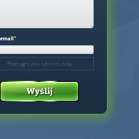
*
 email
Przeciągnij pliki lub kliknij tutaj