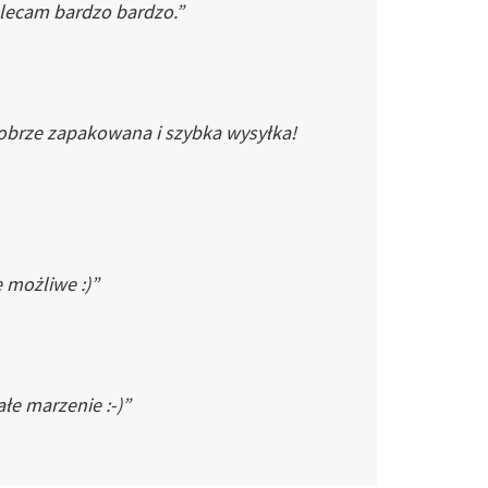
Polecam bardzo bardzo.”
dobrze zapakowana i szybka wysyłka!
e możliwe :)”
łe marzenie :-)”