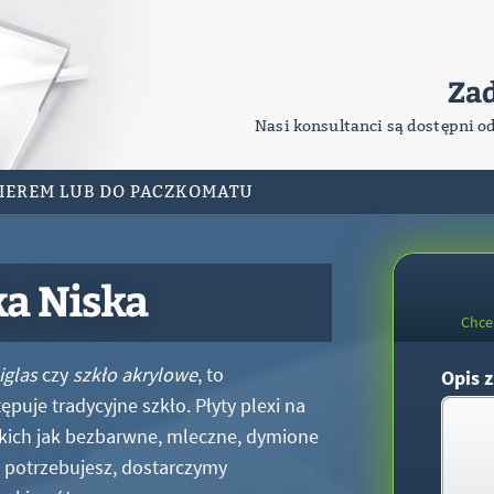
Za
Nasi konsultanci są dostępni o
RIEREM LUB DO PACZKOMATU
ka Niska
Chce
iglas
czy
szkło akrylowe
, to
Opis z
puje tradycyjne szkło. Płyty plexi na
kich jak bezbarwne, mleczne, dymione
xi potrzebujesz, dostarczymy