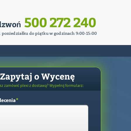
500 272 240
dzwoń
d poniedziałku do piątku w godzinach 9:00-15:00
Zapytaj o Wycenę
sz zamówić plexi z dostawą? Wypełnij formularz:
*
lecenia