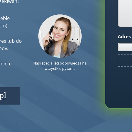
zekiwań!
iebie
5cm)
Adres
res lub do
ody.
nio u
Nasi specjaliści odpowiedzą na
wszystkie pytania
pl