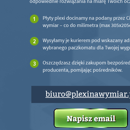
odpowiednie rozwiązania na miarę Twoich oc
Płyty plexi docinamy na podany przez C
wymiar – co do milimetra (max 305x20
Wysyłamy je kurierem pod wskazany ad
wybranego paczkomatu dla Twojej wyg
Oszczędzasz dzięki zakupom bezpośred
producenta, pomijając pośredników.
biuro@plexinawymiar.