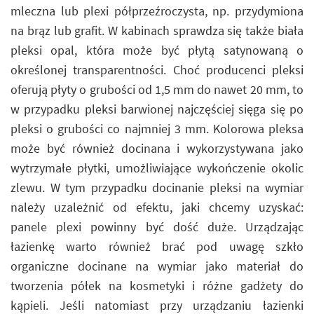
mleczna lub plexi półprzeźroczysta, np. przydymiona
na brąz lub grafit. W kabinach sprawdza się także biała
pleksi opal, która może być płytą satynowaną o
określonej transparentności. Choć producenci pleksi
oferują płyty o grubości od 1,5 mm do nawet 20 mm, to
w przypadku pleksi barwionej najczęściej sięga się po
pleksi o grubości co najmniej 3 mm. Kolorowa pleksa
może być również docinana i wykorzystywana jako
wytrzymałe płytki, umożliwiające wykończenie okolic
zlewu. W tym przypadku docinanie pleksi na wymiar
należy uzależnić od efektu, jaki chcemy uzyskać:
panele plexi powinny być dość duże. Urządzając
łazienkę warto również brać pod uwagę szkło
organiczne docinane na wymiar jako materiał do
tworzenia półek na kosmetyki i różne gadżety do
kąpieli. Jeśli natomiast przy urządzaniu łazienki