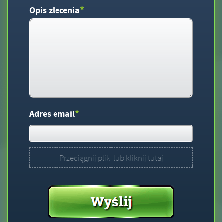
*
Opis zlecenia
*
Adres email
Przeciągnij pliki lub kliknij tutaj