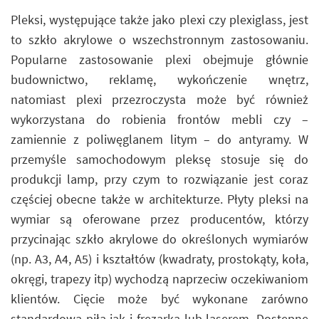
Pleksi, występujące także jako plexi czy plexiglass, jest
to szkło akrylowe o wszechstronnym zastosowaniu.
Popularne zastosowanie plexi obejmuje głównie
budownictwo, reklamę, wykończenie wnętrz,
natomiast plexi przezroczysta może być również
wykorzystana do robienia frontów mebli czy –
zamiennie z poliwęglanem litym – do antyramy. W
przemyśle samochodowym pleksę stosuje się do
produkcji lamp, przy czym to rozwiązanie jest coraz
częściej obecne także w architekturze. Płyty pleksi na
wymiar są oferowane przez producentów, którzy
przycinając szkło akrylowe do określonych wymiarów
(np. A3, A4, A5) i kształtów (kwadraty, prostokąty, koła,
okręgi, trapezy itp) wychodzą naprzeciw oczekiwaniom
klientów. Cięcie może być wykonane zarówno
standardową piłą jak i frezarką lub laserem. Dostępne