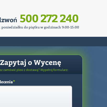
500 272 240
dzwoń
d poniedziałku do piątku w godzinach 9:00-15:00
Zapytaj o Wycenę
sz zamówić plexi z dostawą? Wypełnij formularz:
*
lecenia