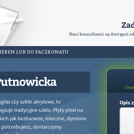
Za
Nasi konsultanci są dostępni o
RIEREM LUB DO PACZKOMATU
Putnowicka
Chce
iglas
czy
szkło akrylowe
, to
Opis z
puje tradycyjne szkło. Płyty plexi na
kich jak bezbarwne, mleczne, dymione
xi potrzebujesz, dostarczymy