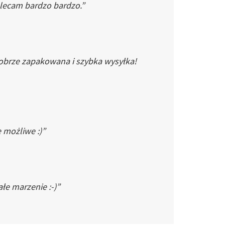
Polecam bardzo bardzo.”
dobrze zapakowana i szybka wysyłka!
e możliwe :)”
łe marzenie :-)”