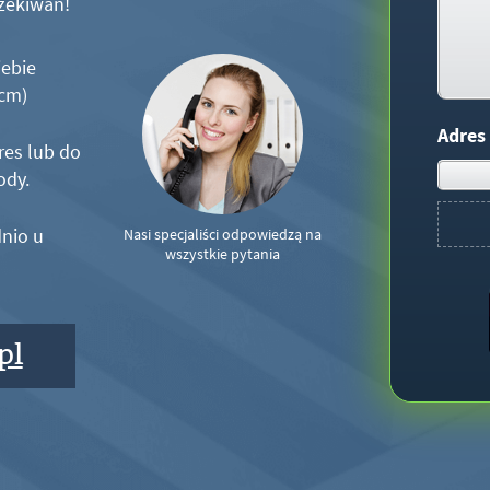
zekiwań!
iebie
5cm)
Adres
res lub do
ody.
nio u
Nasi specjaliści odpowiedzą na
wszystkie pytania
pl