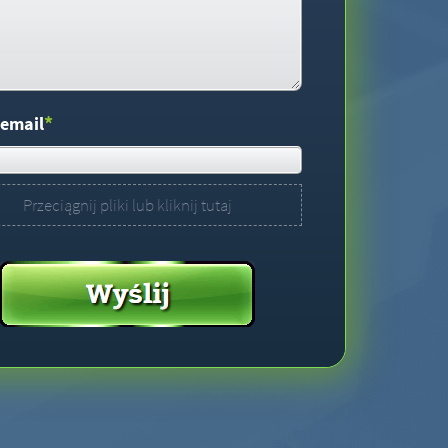
*
 email
Przeciągnij pliki lub kliknij tutaj