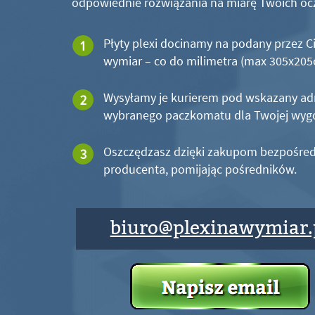
odpowiednie rozwiązania na miarę Twoich oc
Płyty plexi docinamy na podany przez C
wymiar – co do milimetra (max 305x20
Wysyłamy je kurierem pod wskazany ad
wybranego paczkomatu dla Twojej wyg
Oszczędzasz dzięki zakupom bezpośred
producenta, pomijając pośredników.
biuro@plexinawymiar.