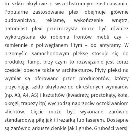
to szkło akrylowe o wszechstronnym zastosowaniu.
Popularne zastosowanie plexi obejmuje głównie
budownictwo, reklamę, wykończenie wnętrz,
natomiast plexi przezroczysta może być również
wykorzystana do robienia frontów mebli czy –
zamiennie z poliwęglanem litym – do antyramy. W
przemyśle samochodowym pleksę stosuje się do
produkcji lamp, przy czym to rozwiązanie jest coraz
częściej obecne także w architekturze. Płyty pleksi na
wymiar są oferowane przez producentów, którzy
przycinając szkło akrylowe do określonych wymiarów
(np. A3, A4, A5) i kształtów (kwadraty, prostokąty, koła,
okręgi, trapezy itp) wychodzą naprzeciw oczekiwaniom
klientów. Cięcie może być wykonane zarówno
standardową piłą jak i frezarką lub laserem. Dostępne
są zarówno arkusze cienkie jak i grube. Grubości wersji