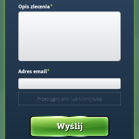
*
Opis zlecenia
*
Adres email
Przeciągnij pliki lub kliknij tutaj