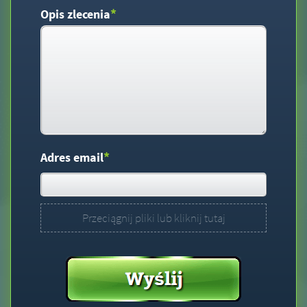
*
Opis zlecenia
*
Adres email
Przeciągnij pliki lub kliknij tutaj