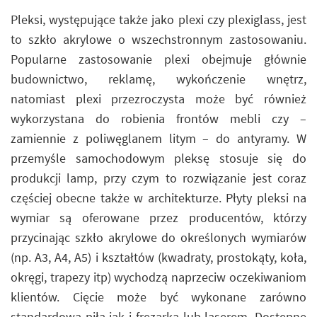
Pleksi, występujące także jako plexi czy plexiglass, jest
to szkło akrylowe o wszechstronnym zastosowaniu.
Popularne zastosowanie plexi obejmuje głównie
budownictwo, reklamę, wykończenie wnętrz,
natomiast plexi przezroczysta może być również
wykorzystana do robienia frontów mebli czy –
zamiennie z poliwęglanem litym – do antyramy. W
przemyśle samochodowym pleksę stosuje się do
produkcji lamp, przy czym to rozwiązanie jest coraz
częściej obecne także w architekturze. Płyty pleksi na
wymiar są oferowane przez producentów, którzy
przycinając szkło akrylowe do określonych wymiarów
(np. A3, A4, A5) i kształtów (kwadraty, prostokąty, koła,
okręgi, trapezy itp) wychodzą naprzeciw oczekiwaniom
klientów. Cięcie może być wykonane zarówno
standardową piłą jak i frezarką lub laserem. Dostępne