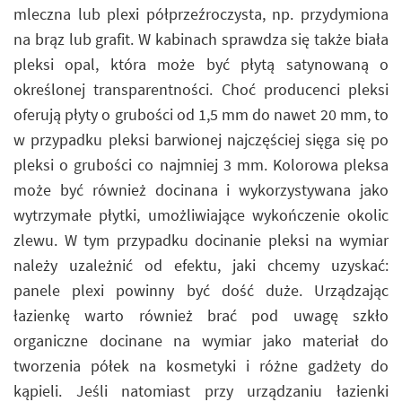
mleczna lub plexi półprzeźroczysta, np. przydymiona
na brąz lub grafit. W kabinach sprawdza się także biała
pleksi opal, która może być płytą satynowaną o
określonej transparentności. Choć producenci pleksi
oferują płyty o grubości od 1,5 mm do nawet 20 mm, to
w przypadku pleksi barwionej najczęściej sięga się po
pleksi o grubości co najmniej 3 mm. Kolorowa pleksa
może być również docinana i wykorzystywana jako
wytrzymałe płytki, umożliwiające wykończenie okolic
zlewu. W tym przypadku docinanie pleksi na wymiar
należy uzależnić od efektu, jaki chcemy uzyskać:
panele plexi powinny być dość duże. Urządzając
łazienkę warto również brać pod uwagę szkło
organiczne docinane na wymiar jako materiał do
tworzenia półek na kosmetyki i różne gadżety do
kąpieli. Jeśli natomiast przy urządzaniu łazienki