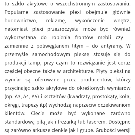
to szkło akrylowe o wszechstronnym zastosowaniu.
Popularne zastosowanie plexi obejmuje głównie
budownictwo, reklamę, wykończenie wnętrz,
natomiast plexi przezroczysta może być również
wykorzystana do robienia frontów mebli czy –
zamiennie z poliwęglanem litym – do antyramy. W
przemyśle samochodowym pleksę stosuje się do
produkcji lamp, przy czym to rozwiązanie jest coraz
częściej obecne także w architekturze. Płyty pleksi na
wymiar są oferowane przez producentów, którzy
przycinając szkło akrylowe do określonych wymiarów
(np. A3, A4, A5) i kształtów (kwadraty, prostokąty, koła,
okręgi, trapezy itp) wychodzą naprzeciw oczekiwaniom
klientów. Cięcie może być wykonane zarówno
standardową piłą jak i frezarką lub laserem. Dostępne
są zarówno arkusze cienkie jak i grube. Grubości wersji