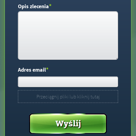
*
Opis zlecenia
*
Adres email
Przeciągnij pliki lub kliknij tutaj