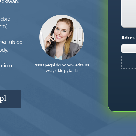
zekiwań!
iebie
5cm)
Adres
res lub do
ody.
nio u
Nasi specjaliści odpowiedzą na
wszystkie pytania
pl