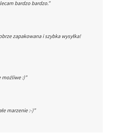
Polecam bardzo bardzo.”
dobrze zapakowana i szybka wysyłka!
e możliwe :)”
łe marzenie :-)”