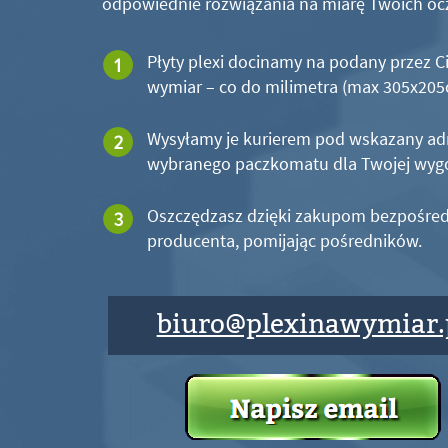
odpowiednie rozwiązania na miarę Twoich oc
Płyty plexi docinamy na podany przez C
wymiar – co do milimetra (max 305x20
Wysyłamy je kurierem pod wskazany ad
wybranego paczkomatu dla Twojej wyg
Oszczędzasz dzięki zakupom bezpośred
producenta, pomijając pośredników.
biuro@plexinawymiar.