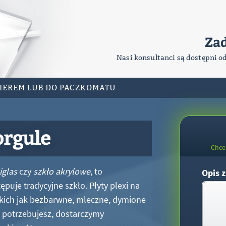
Za
Nasi konsultanci są dostępni o
RIEREM LUB DO PACZKOMATU
orgule
Chce
iglas
czy
szkło akrylowe
, to
Opis z
puje tradycyjne szkło. Płyty plexi na
kich jak bezbarwne, mleczne, dymione
xi potrzebujesz, dostarczymy