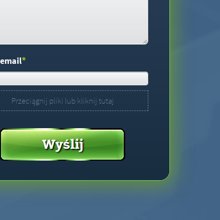
*
 email
Przeciągnij pliki lub kliknij tutaj