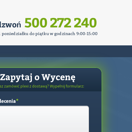
500 272 240
dzwoń
d poniedziałku do piątku w godzinach 9:00-15:00
Zapytaj o Wycenę
sz zamówić plexi z dostawą? Wypełnij formularz:
*
lecenia