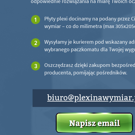
odpowiednie rozwiązania na miarę Twoich oc
Płyty plexi docinamy na podany przez C
wymiar – co do milimetra (max 305x20
Wysyłamy je kurierem pod wskazany ad
wybranego paczkomatu dla Twojej wyg
Oszczędzasz dzięki zakupom bezpośred
producenta, pomijając pośredników.
biuro@plexinawymiar.