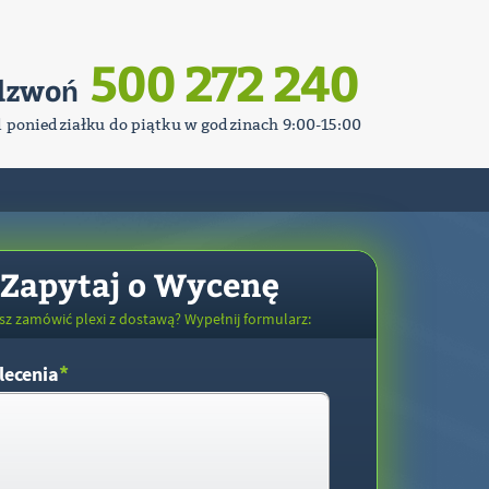
500 272 240
dzwoń
d poniedziałku do piątku w godzinach 9:00-15:00
Zapytaj o Wycenę
sz zamówić plexi z dostawą? Wypełnij formularz:
*
lecenia