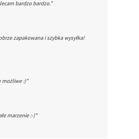
Polecam bardzo bardzo.”
dobrze zapakowana i szybka wysyłka!
e możliwe :)”
łe marzenie :-)”