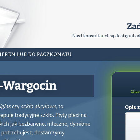
Za
Nasi konsultanci są dostępni o
RIEREM LUB DO PACZKOMATU
e-Wargocin
Chce
iglas
czy
szkło akrylowe
, to
Opis z
puje tradycyjne szkło. Płyty plexi na
kich jak bezbarwne, mleczne, dymione
xi potrzebujesz, dostarczymy