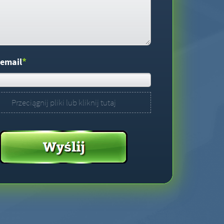
*
 email
Przeciągnij pliki lub kliknij tutaj