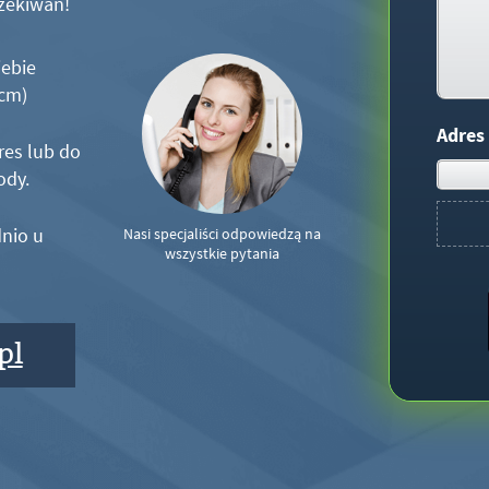
zekiwań!
iebie
5cm)
Adres
res lub do
ody.
nio u
Nasi specjaliści odpowiedzą na
wszystkie pytania
pl