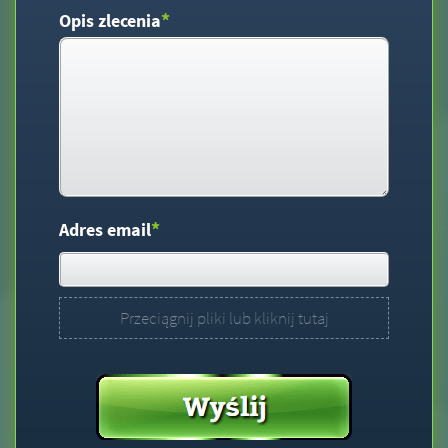
*
Opis zlecenia
*
Adres email
Przeciągnij pliki lub kliknij tutaj