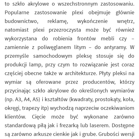
to szkło akrylowe o wszechstronnym zastosowaniu.
Popularne zastosowanie plexi obejmuje głównie
budownictwo, reklamę, wykończenie wnętrz,
natomiast plexi przezroczysta może być również
wykorzystana do robienia frontów mebli czy –
zamiennie z poliwęglanem litym – do antyramy. W
przemyśle samochodowym pleksę stosuje się do
produkcji lamp, przy czym to rozwiązanie jest coraz
częściej obecne także w architekturze. Płyty pleksi na
wymiar są oferowane przez producentów, którzy
przycinając szkło akrylowe do określonych wymiarów
(np. A3, A4, A5) i kształtów (kwadraty, prostokąty, koła,
okręgi, trapezy itp) wychodzą naprzeciw oczekiwaniom
klientów. Cięcie może być wykonane zarówno
standardową piłą jak i frezarką lub laserem. Dostępne
są zarówno arkusze cienkie jak i grube. Grubości wersji