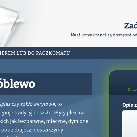
Za
Nasi konsultanci są dostępni o
RIEREM LUB DO PACZKOMATU
óblewo
Chce
iglas
czy
szkło akrylowe
, to
Opis z
puje tradycyjne szkło. Płyty plexi na
kich jak bezbarwne, mleczne, dymione
xi potrzebujesz, dostarczymy