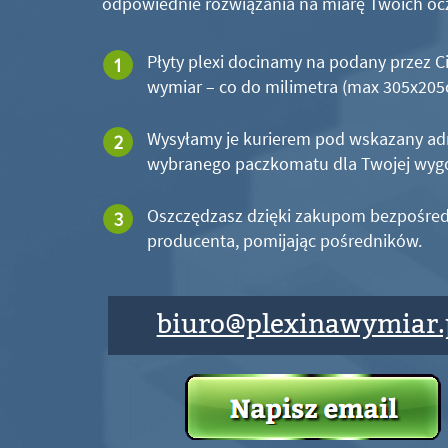
odpowiednie rozwiązania na miarę Twoich oc
Płyty plexi docinamy na podany przez C
wymiar – co do milimetra (max 305x20
Wysyłamy je kurierem pod wskazany ad
wybranego paczkomatu dla Twojej wyg
Oszczędzasz dzięki zakupom bezpośred
producenta, pomijając pośredników.
biuro@plexinawymiar.