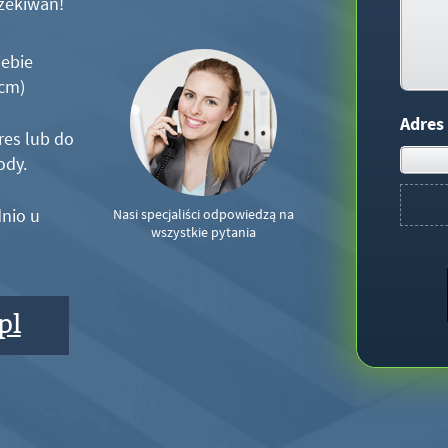
zekiwań!
iebie
5cm)
Adres
res lub do
ody.
nio u
Nasi specjaliści odpowiedzą na
wszystkie pytania
pl