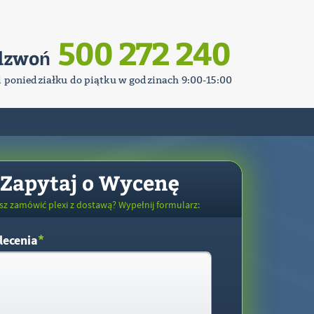
500 272 240
dzwoń
d poniedziałku do piątku w godzinach 9:00-15:00
Zapytaj o Wycenę
sz zamówić plexi z dostawą? Wypełnij formularz:
*
lecenia