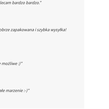
Polecam bardzo bardzo.”
dobrze zapakowana i szybka wysyłka!
e możliwe :)”
łe marzenie :-)”