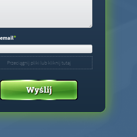
*
 email
Przeciągnij pliki lub kliknij tutaj