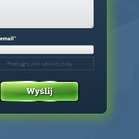
*
 email
Przeciągnij pliki lub kliknij tutaj