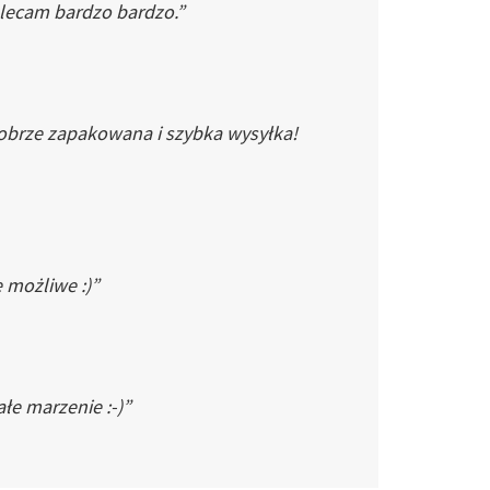
Polecam bardzo bardzo.”
dobrze zapakowana i szybka wysyłka!
e możliwe :)”
łe marzenie :-)”