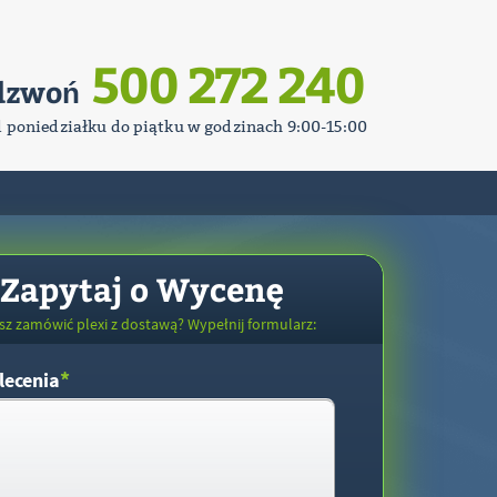
500 272 240
dzwoń
d poniedziałku do piątku w godzinach 9:00-15:00
Zapytaj o Wycenę
sz zamówić plexi z dostawą? Wypełnij formularz:
*
lecenia