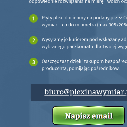
odpowiednie rozwiązania na miarę Twoich oc
Płyty plexi docinamy na podany przez C
wymiar – co do milimetra (max 305x20
Wysyłamy je kurierem pod wskazany ad
wybranego paczkomatu dla Twojej wyg
Oszczędzasz dzięki zakupom bezpośred
producenta, pomijając pośredników.
biuro@plexinawymiar.