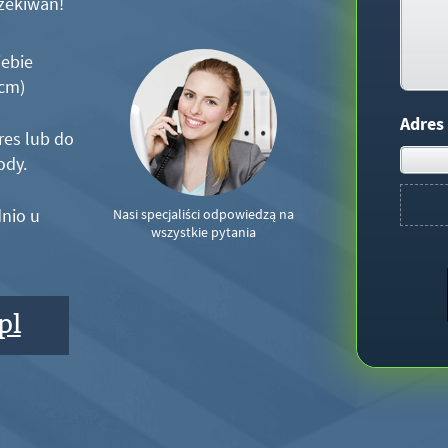
zekiwań!
iebie
5cm)
Adres
res lub do
ody.
nio u
Nasi specjaliści odpowiedzą na
wszystkie pytania
pl