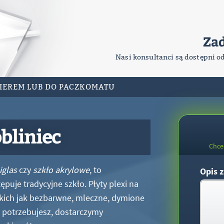
Za
Nasi konsultanci są dostępni o
RIEREM LUB DO PACZKOMATU
bliniec
Chce
iglas
czy
szkło akrylowe
, to
Opis z
puje tradycyjne szkło. Płyty plexi na
kich jak bezbarwne, mleczne, dymione
xi potrzebujesz, dostarczymy