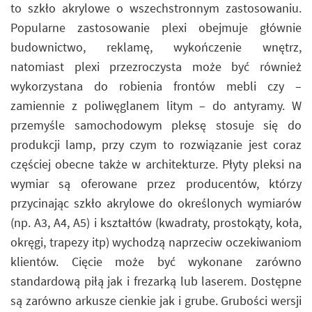
to szkło akrylowe o wszechstronnym zastosowaniu.
Popularne zastosowanie plexi obejmuje głównie
budownictwo, reklamę, wykończenie wnętrz,
natomiast plexi przezroczysta może być również
wykorzystana do robienia frontów mebli czy –
zamiennie z poliwęglanem litym – do antyramy. W
przemyśle samochodowym pleksę stosuje się do
produkcji lamp, przy czym to rozwiązanie jest coraz
częściej obecne także w architekturze. Płyty pleksi na
wymiar są oferowane przez producentów, którzy
przycinając szkło akrylowe do określonych wymiarów
(np. A3, A4, A5) i kształtów (kwadraty, prostokąty, koła,
okręgi, trapezy itp) wychodzą naprzeciw oczekiwaniom
klientów. Cięcie może być wykonane zarówno
standardową piłą jak i frezarką lub laserem. Dostępne
są zarówno arkusze cienkie jak i grube. Grubości wersji