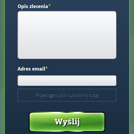
*
Opis zlecenia
*
Adres email
Przeciągnij pliki lub kliknij tutaj