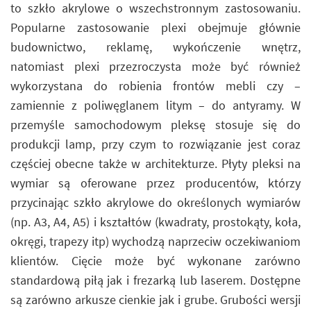
to szkło akrylowe o wszechstronnym zastosowaniu.
Popularne zastosowanie plexi obejmuje głównie
budownictwo, reklamę, wykończenie wnętrz,
natomiast plexi przezroczysta może być również
wykorzystana do robienia frontów mebli czy –
zamiennie z poliwęglanem litym – do antyramy. W
przemyśle samochodowym pleksę stosuje się do
produkcji lamp, przy czym to rozwiązanie jest coraz
częściej obecne także w architekturze. Płyty pleksi na
wymiar są oferowane przez producentów, którzy
przycinając szkło akrylowe do określonych wymiarów
(np. A3, A4, A5) i kształtów (kwadraty, prostokąty, koła,
okręgi, trapezy itp) wychodzą naprzeciw oczekiwaniom
klientów. Cięcie może być wykonane zarówno
standardową piłą jak i frezarką lub laserem. Dostępne
są zarówno arkusze cienkie jak i grube. Grubości wersji