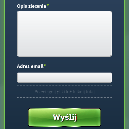
*
Opis zlecenia
*
Adres email
Przeciągnij pliki lub kliknij tutaj