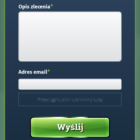
*
Opis zlecenia
*
Adres email
Przeciągnij pliki lub kliknij tutaj