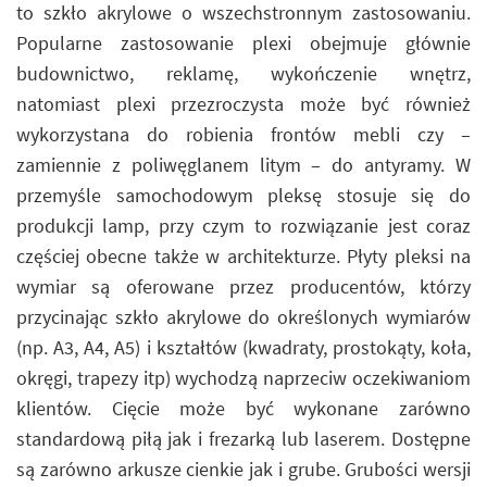
to szkło akrylowe o wszechstronnym zastosowaniu.
Popularne zastosowanie plexi obejmuje głównie
budownictwo, reklamę, wykończenie wnętrz,
natomiast plexi przezroczysta może być również
wykorzystana do robienia frontów mebli czy –
zamiennie z poliwęglanem litym – do antyramy. W
przemyśle samochodowym pleksę stosuje się do
produkcji lamp, przy czym to rozwiązanie jest coraz
częściej obecne także w architekturze. Płyty pleksi na
wymiar są oferowane przez producentów, którzy
przycinając szkło akrylowe do określonych wymiarów
(np. A3, A4, A5) i kształtów (kwadraty, prostokąty, koła,
okręgi, trapezy itp) wychodzą naprzeciw oczekiwaniom
klientów. Cięcie może być wykonane zarówno
standardową piłą jak i frezarką lub laserem. Dostępne
są zarówno arkusze cienkie jak i grube. Grubości wersji