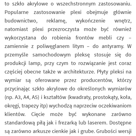
to szkło akrylowe o wszechstronnym zastosowaniu.
Popularne zastosowanie plexi obejmuje głównie
budownictwo, reklamę, wykończenie wnętrz,
natomiast plexi przezroczysta może być również
wykorzystana do robienia frontów mebli czy –
zamiennie z poliwęglanem litym – do antyramy. W
przemyśle samochodowym pleksę stosuje się do
produkcji lamp, przy czym to rozwiązanie jest coraz
częściej obecne także w architekturze. Płyty pleksi na
wymiar są oferowane przez producentów, którzy
przycinając szkło akrylowe do określonych wymiarów
(np. A3, A4, A5) i kształtów (kwadraty, prostokąty, koła,
okręgi, trapezy itp) wychodzą naprzeciw oczekiwaniom
klientów. Cięcie może być wykonane zarówno
standardową piłą jak i frezarką lub laserem. Dostępne
są zarówno arkusze cienkie jak i grube. Grubości wersji