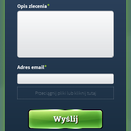
*
Opis zlecenia
*
Adres email
Przeciągnij pliki lub kliknij tutaj