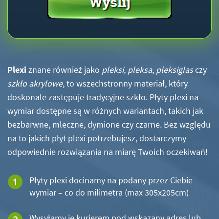
Plexi
znane również jako
pleksi
,
pleksa
,
pleksiglas
czy
szkło akrylowe
, to wszechstronny materiał, który
doskonale zastępuje tradycyjne szkło. Płyty plexi na
wymiar dostępne są w różnych wariantach, takich jak
bezbarwne, mleczne, dymione czy czarne. Bez względu
na to jakich płyt plexi potrzebujesz, dostarczymy
odpowiednie rozwiązania na miarę Twoich oczekiwań!
Płyty plexi docinamy na podany przez Ciebie
wymiar – co do milimetra (max 305x205cm)
Wysyłamy je kurierem pod wskazany adres lub