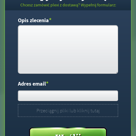
Chcesz zamówić plexi z dostawą? Wypełnij formularz:
*
Opis zlecenia
*
Adres email
Przeciągnij pliki lub kliknij tutaj