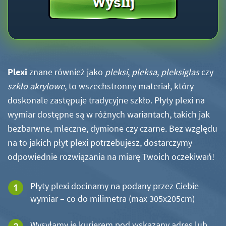
Plexi
znane również jako
pleksi
,
pleksa
,
pleksiglas
czy
szkło akrylowe
, to wszechstronny materiał, który
doskonale zastępuje tradycyjne szkło. Płyty plexi na
wymiar dostępne są w różnych wariantach, takich jak
bezbarwne, mleczne, dymione czy czarne. Bez względu
na to jakich płyt plexi potrzebujesz, dostarczymy
odpowiednie rozwiązania na miarę Twoich oczekiwań!
Płyty plexi docinamy na podany przez Ciebie
wymiar – co do milimetra (max 305x205cm)
Wysyłamy je kurierem pod wskazany adres lub