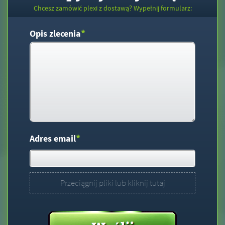
Chcesz zamówić plexi z dostawą? Wypełnij formularz:
*
Opis zlecenia
*
Adres email
Przeciągnij pliki lub kliknij tutaj