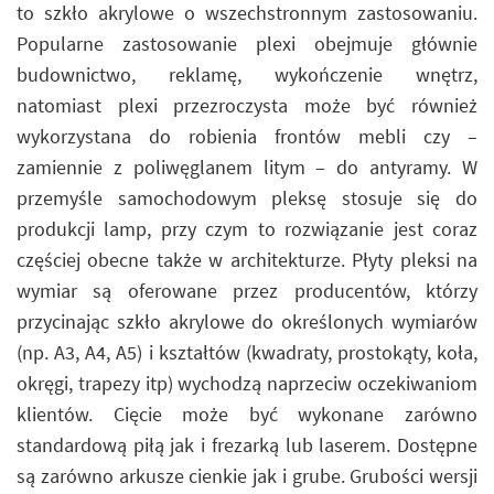
to szkło akrylowe o wszechstronnym zastosowaniu.
Popularne zastosowanie plexi obejmuje głównie
budownictwo, reklamę, wykończenie wnętrz,
natomiast plexi przezroczysta może być również
wykorzystana do robienia frontów mebli czy –
zamiennie z poliwęglanem litym – do antyramy. W
przemyśle samochodowym pleksę stosuje się do
produkcji lamp, przy czym to rozwiązanie jest coraz
częściej obecne także w architekturze. Płyty pleksi na
wymiar są oferowane przez producentów, którzy
przycinając szkło akrylowe do określonych wymiarów
(np. A3, A4, A5) i kształtów (kwadraty, prostokąty, koła,
okręgi, trapezy itp) wychodzą naprzeciw oczekiwaniom
klientów. Cięcie może być wykonane zarówno
standardową piłą jak i frezarką lub laserem. Dostępne
są zarówno arkusze cienkie jak i grube. Grubości wersji