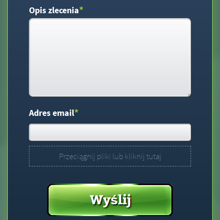
*
Opis zlecenia
*
Adres email
Przeciągnij pliki lub kliknij tutaj