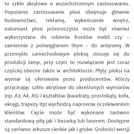
to szkło akrylowe o wszechstronnym zastosowaniu.
Popularne zastosowanie plexi obejmuje głównie
budownictwo, reklamę, wykończenie wnętrz,
natomiast plexi przezroczysta może być również
wykorzystana do robienia frontów mebli czy –
zamiennie z poliwęglanem litym – do antyramy. W
przemyśle samochodowym pleksę stosuje się do
produkcji lamp, przy czym to rozwiązanie jest coraz
częściej obecne także w architekturze. Płyty pleksi na
wymiar są oferowane przez producentów, którzy
przycinając szkło akrylowe do określonych wymiarów
(np. A3, A4, A5) i kształtów (kwadraty, prostokąty, koła,
okręgi, trapezy itp) wychodzą naprzeciw oczekiwaniom
klientów. Cięcie może być wykonane zarówno
standardową piłą jak i frezarką lub laserem. Dostępne
są zarówno arkusze cienkie jak i grube. Grubości wersji