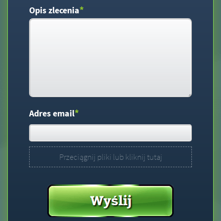
*
Opis zlecenia
*
Adres email
Przeciągnij pliki lub kliknij tutaj