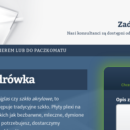
Za
Nasi konsultanci są dostępni o
RIEREM LUB DO PACZKOMATU
drówka
Chce
iglas
czy
szkło akrylowe
, to
Opis z
puje tradycyjne szkło. Płyty plexi na
kich jak bezbarwne, mleczne, dymione
xi potrzebujesz, dostarczymy