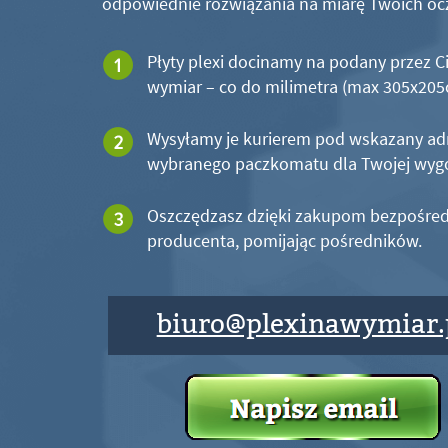
odpowiednie rozwiązania na miarę Twoich oc
Płyty plexi docinamy na podany przez C
wymiar – co do milimetra (max 305x20
Wysyłamy je kurierem pod wskazany ad
wybranego paczkomatu dla Twojej wyg
Oszczędzasz dzięki zakupom bezpośred
producenta, pomijając pośredników.
biuro@plexinawymiar.