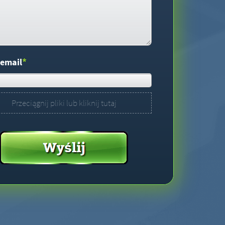
*
 email
Przeciągnij pliki lub kliknij tutaj