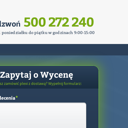
500 272 240
dzwoń
d poniedziałku do piątku w godzinach 9:00-15:00
Zapytaj o Wycenę
sz zamówić plexi z dostawą? Wypełnij formularz:
*
lecenia