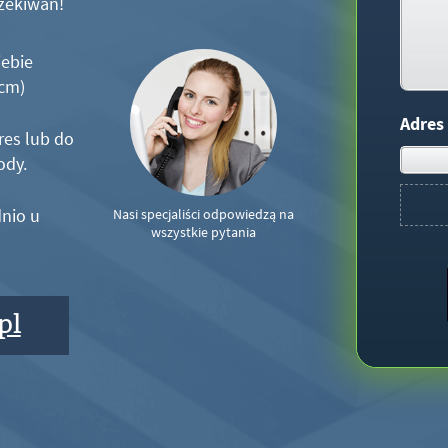
zekiwań!
iebie
5cm)
Adres
res lub do
ody.
nio u
Nasi specjaliści odpowiedzą na
wszystkie pytania
pl