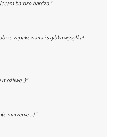
Polecam bardzo bardzo.”
dobrze zapakowana i szybka wysyłka!
e możliwe :)”
łe marzenie :-)”