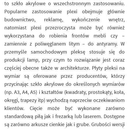
to szkło akrylowe o wszechstronnym zastosowaniu.
Popularne zastosowanie plexi obejmuje głównie
budownictwo, reklamę, wykończenie wnętrz,
natomiast plexi przezroczysta może być również
wykorzystana do robienia frontów mebli czy –
zamiennie z poliwęglanem litym – do antyramy. W
przemyśle samochodowym pleksę stosuje się do
produkcji lamp, przy czym to rozwiązanie jest coraz
częściej obecne także w architekturze. Płyty pleksi na
wymiar są oferowane przez producentów, którzy
przycinając szkło akrylowe do określonych wymiarów
(np. A3, A4, A5) i kształtów (kwadraty, prostokąty, koła,
okręgi, trapezy itp) wychodzą naprzeciw oczekiwaniom
klientów. Cięcie może być wykonane zarówno
standardową piłą jak i frezarką lub laserem. Dostępne
są zarówno arkusze cienkie jak i grube. Grubości wersji