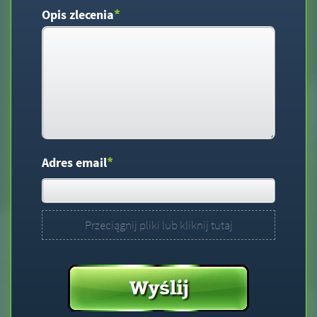
*
Opis zlecenia
*
Adres email
Przeciągnij pliki lub kliknij tutaj