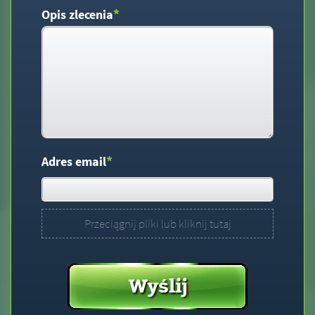
*
Opis zlecenia
*
Adres email
Przeciągnij pliki lub kliknij tutaj