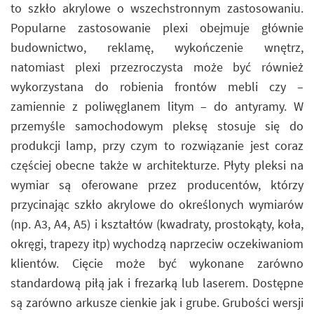
to szkło akrylowe o wszechstronnym zastosowaniu.
Popularne zastosowanie plexi obejmuje głównie
budownictwo, reklamę, wykończenie wnętrz,
natomiast plexi przezroczysta może być również
wykorzystana do robienia frontów mebli czy –
zamiennie z poliwęglanem litym – do antyramy. W
przemyśle samochodowym pleksę stosuje się do
produkcji lamp, przy czym to rozwiązanie jest coraz
częściej obecne także w architekturze. Płyty pleksi na
wymiar są oferowane przez producentów, którzy
przycinając szkło akrylowe do określonych wymiarów
(np. A3, A4, A5) i kształtów (kwadraty, prostokąty, koła,
okręgi, trapezy itp) wychodzą naprzeciw oczekiwaniom
klientów. Cięcie może być wykonane zarówno
standardową piłą jak i frezarką lub laserem. Dostępne
są zarówno arkusze cienkie jak i grube. Grubości wersji