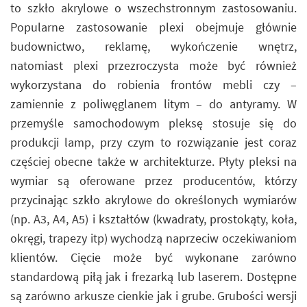
to szkło akrylowe o wszechstronnym zastosowaniu.
Popularne zastosowanie plexi obejmuje głównie
budownictwo, reklamę, wykończenie wnętrz,
natomiast plexi przezroczysta może być również
wykorzystana do robienia frontów mebli czy –
zamiennie z poliwęglanem litym – do antyramy. W
przemyśle samochodowym pleksę stosuje się do
produkcji lamp, przy czym to rozwiązanie jest coraz
częściej obecne także w architekturze. Płyty pleksi na
wymiar są oferowane przez producentów, którzy
przycinając szkło akrylowe do określonych wymiarów
(np. A3, A4, A5) i kształtów (kwadraty, prostokąty, koła,
okręgi, trapezy itp) wychodzą naprzeciw oczekiwaniom
klientów. Cięcie może być wykonane zarówno
standardową piłą jak i frezarką lub laserem. Dostępne
są zarówno arkusze cienkie jak i grube. Grubości wersji