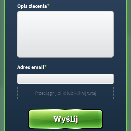
*
Opis zlecenia
*
Adres email
Przeciągnij pliki lub kliknij tutaj