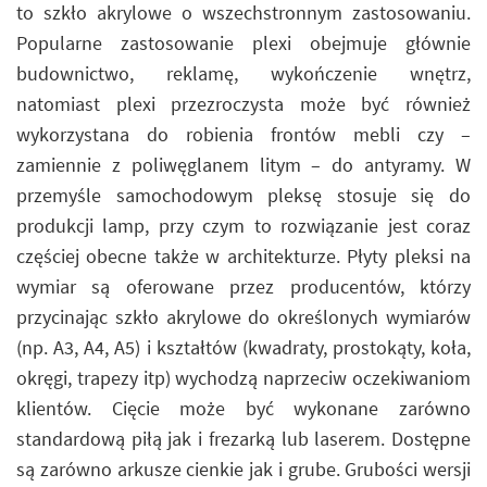
to szkło akrylowe o wszechstronnym zastosowaniu.
Popularne zastosowanie plexi obejmuje głównie
budownictwo, reklamę, wykończenie wnętrz,
natomiast plexi przezroczysta może być również
wykorzystana do robienia frontów mebli czy –
zamiennie z poliwęglanem litym – do antyramy. W
przemyśle samochodowym pleksę stosuje się do
produkcji lamp, przy czym to rozwiązanie jest coraz
częściej obecne także w architekturze. Płyty pleksi na
wymiar są oferowane przez producentów, którzy
przycinając szkło akrylowe do określonych wymiarów
(np. A3, A4, A5) i kształtów (kwadraty, prostokąty, koła,
okręgi, trapezy itp) wychodzą naprzeciw oczekiwaniom
klientów. Cięcie może być wykonane zarówno
standardową piłą jak i frezarką lub laserem. Dostępne
są zarówno arkusze cienkie jak i grube. Grubości wersji