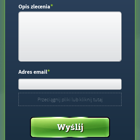
*
Opis zlecenia
*
Adres email
Przeciągnij pliki lub kliknij tutaj