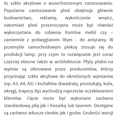
to szkło akrylowe o wszechstronnym zastosowaniu.
Popularne zastosowanie plexi obejmuje głównie
budownictwo, reklamę, wykończenie wnętrz,
natomiast plexi przezroczysta może być również
wykorzystana do robienia frontów mebli czy –
zamiennie z poliwęglanem litym – do antyramy. W
przemyśle samochodowym pleksę stosuje się do
produkcji lamp, przy czym to rozwiązanie jest coraz
częściej obecne także w architekturze. Płyty pleksi na
wymiar są oferowane przez producentów, którzy
przycinając szkło akrylowe do określonych wymiarów
(np. A3, A4, A5) i kształtów (kwadraty, prostokąty, koła,
okręgi, trapezy itp) wychodzą naprzeciw oczekiwaniom
klientów. Cięcie może być wykonane zarówno
standardową piłą jak i frezarką lub laserem. Dostępne
są zarówno arkusze cienkie jak i grube. Grubości wersji