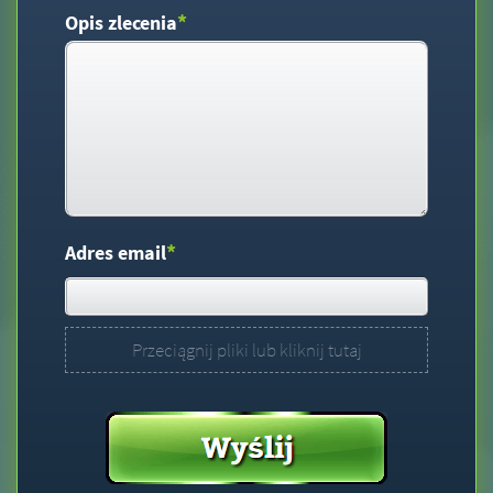
*
Opis zlecenia
*
Adres email
Przeciągnij pliki lub kliknij tutaj