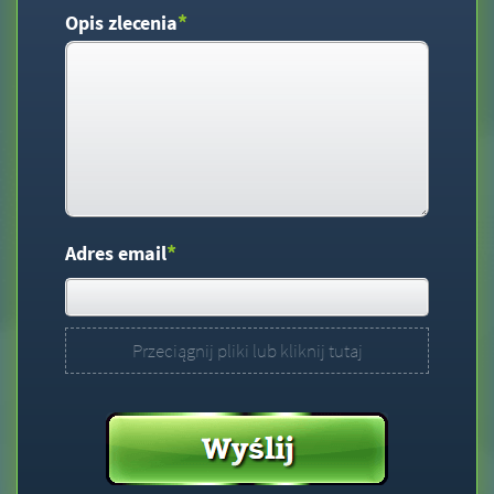
*
Opis zlecenia
*
Adres email
Przeciągnij pliki lub kliknij tutaj