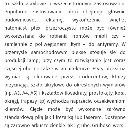
to szkło akrylowe o wszechstronnym zastosowaniu.
Popularne zastosowanie plexi obejmuje głównie
budownictwo, reklamę, wykończenie wnętrz,
natomiast plexi przezroczysta może być również
wykorzystana do robienia frontów mebli czy –
zamiennie z poliwęglanem litym – do antyramy. W
przemyśle samochodowym pleksę stosuje się do
produkcji lamp, przy czym to rozwiązanie jest coraz
częściej obecne także w architekturze. Płyty pleksi na
wymiar są oferowane przez producentów, którzy
przycinając szkło akrylowe do określonych wymiarów
(np. A3, A4, A5) i kształtów (kwadraty, prostokąty, koła,
okręgi, trapezy itp) wychodzą naprzeciw oczekiwaniom
klientów. Cięcie może być wykonane zarówno
standardową piłą jak i frezarką lub laserem. Dostępne
są zarówno arkusze cienkie jak i grube. Grubości wersji