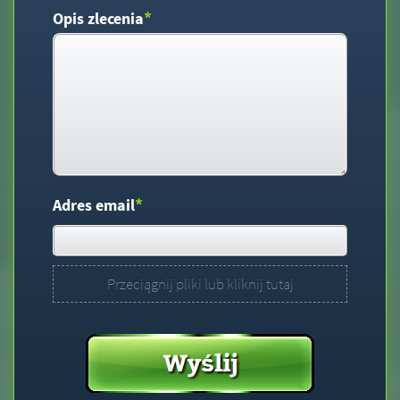
*
Opis zlecenia
*
Adres email
Przeciągnij pliki lub kliknij tutaj