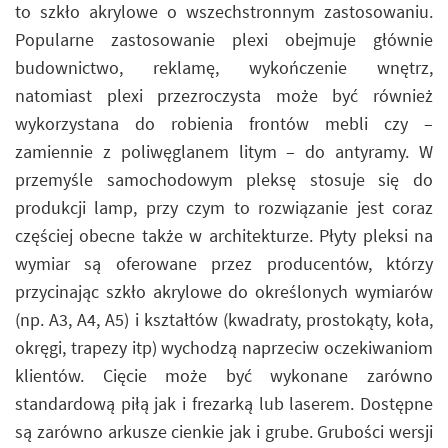
to szkło akrylowe o wszechstronnym zastosowaniu.
Popularne zastosowanie plexi obejmuje głównie
budownictwo, reklamę, wykończenie wnętrz,
natomiast plexi przezroczysta może być również
wykorzystana do robienia frontów mebli czy –
zamiennie z poliwęglanem litym – do antyramy. W
przemyśle samochodowym pleksę stosuje się do
produkcji lamp, przy czym to rozwiązanie jest coraz
częściej obecne także w architekturze. Płyty pleksi na
wymiar są oferowane przez producentów, którzy
przycinając szkło akrylowe do określonych wymiarów
(np. A3, A4, A5) i kształtów (kwadraty, prostokąty, koła,
okręgi, trapezy itp) wychodzą naprzeciw oczekiwaniom
klientów. Cięcie może być wykonane zarówno
standardową piłą jak i frezarką lub laserem. Dostępne
są zarówno arkusze cienkie jak i grube. Grubości wersji