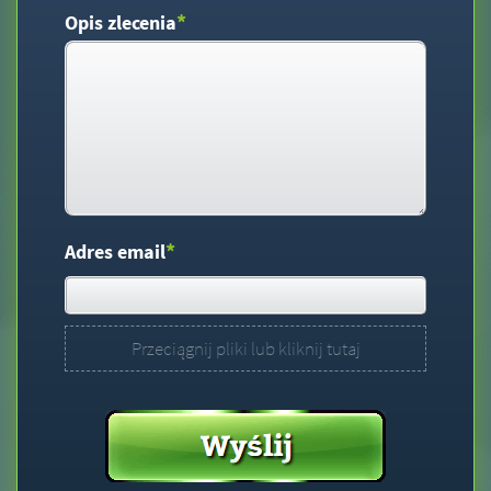
*
Opis zlecenia
*
Adres email
Przeciągnij pliki lub kliknij tutaj