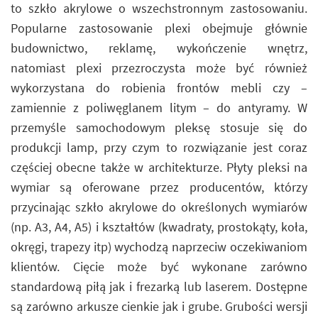
to szkło akrylowe o wszechstronnym zastosowaniu.
Popularne zastosowanie plexi obejmuje głównie
budownictwo, reklamę, wykończenie wnętrz,
natomiast plexi przezroczysta może być również
wykorzystana do robienia frontów mebli czy –
zamiennie z poliwęglanem litym – do antyramy. W
przemyśle samochodowym pleksę stosuje się do
produkcji lamp, przy czym to rozwiązanie jest coraz
częściej obecne także w architekturze. Płyty pleksi na
wymiar są oferowane przez producentów, którzy
przycinając szkło akrylowe do określonych wymiarów
(np. A3, A4, A5) i kształtów (kwadraty, prostokąty, koła,
okręgi, trapezy itp) wychodzą naprzeciw oczekiwaniom
klientów. Cięcie może być wykonane zarówno
standardową piłą jak i frezarką lub laserem. Dostępne
są zarówno arkusze cienkie jak i grube. Grubości wersji