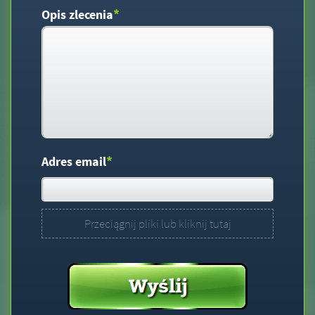
*
Opis zlecenia
*
Adres email
Przeciągnij pliki lub kliknij tutaj