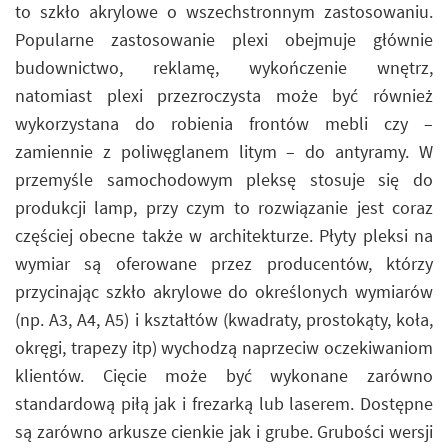
to szkło akrylowe o wszechstronnym zastosowaniu.
Popularne zastosowanie plexi obejmuje głównie
budownictwo, reklamę, wykończenie wnętrz,
natomiast plexi przezroczysta może być również
wykorzystana do robienia frontów mebli czy –
zamiennie z poliwęglanem litym – do antyramy. W
przemyśle samochodowym pleksę stosuje się do
produkcji lamp, przy czym to rozwiązanie jest coraz
częściej obecne także w architekturze. Płyty pleksi na
wymiar są oferowane przez producentów, którzy
przycinając szkło akrylowe do określonych wymiarów
(np. A3, A4, A5) i kształtów (kwadraty, prostokąty, koła,
okręgi, trapezy itp) wychodzą naprzeciw oczekiwaniom
klientów. Cięcie może być wykonane zarówno
standardową piłą jak i frezarką lub laserem. Dostępne
są zarówno arkusze cienkie jak i grube. Grubości wersji