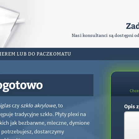
Za
Nasi konsultanci są dostępni o
RIEREM LUB DO PACZKOMATU
ogotowo
Chce
iglas
czy
szkło akrylowe
, to
Opis z
puje tradycyjne szkło. Płyty plexi na
kich jak bezbarwne, mleczne, dymione
xi potrzebujesz, dostarczymy