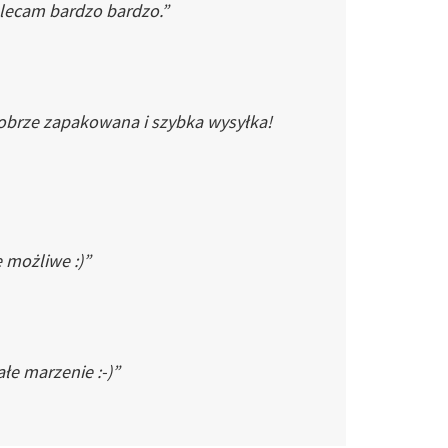
Polecam bardzo bardzo.”
dobrze zapakowana i szybka wysyłka!
e możliwe :)”
łe marzenie :-)”