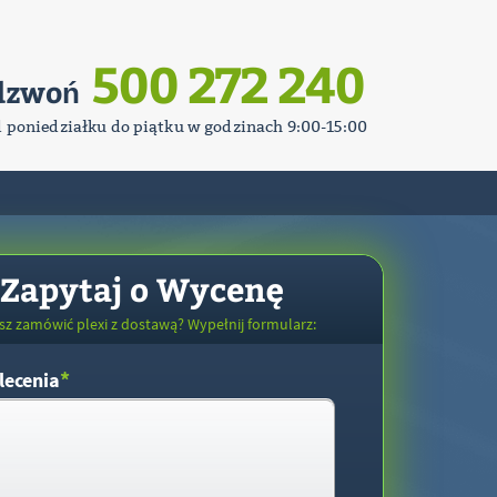
500 272 240
dzwoń
d poniedziałku do piątku w godzinach 9:00-15:00
Zapytaj o Wycenę
sz zamówić plexi z dostawą? Wypełnij formularz:
*
lecenia