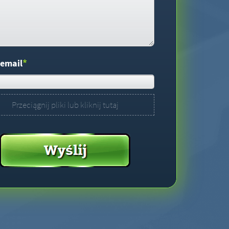
*
 email
Przeciągnij pliki lub kliknij tutaj