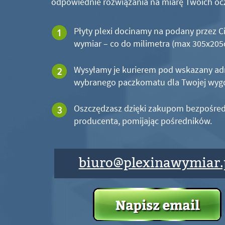
odpowiednie rozwiązania na miarę Twoich oc
Płyty plexi docinamy na podany przez C
wymiar – co do milimetra (max 305x20
Wysyłamy je kurierem pod wskazany ad
wybranego paczkomatu dla Twojej wyg
Oszczędzasz dzięki zakupom bezpośred
producenta, pomijając pośredników.
biuro@plexinawymiar.