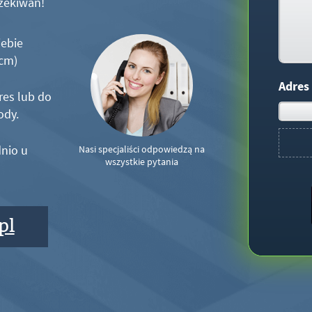
zekiwań!
iebie
5cm)
Adres
res lub do
ody.
nio u
Nasi specjaliści odpowiedzą na
wszystkie pytania
pl