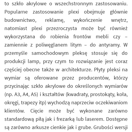
to szkło akrylowe o wszechstronnym zastosowaniu.
Popularne zastosowanie plexi obejmuje głównie
budownictwo, reklamę, wykończenie wnętrz,
natomiast plexi przezroczysta może być również
wykorzystana do robienia frontów mebli czy –
zamiennie z poliwęglanem litym – do antyramy. W
przemyśle samochodowym pleksę stosuje się do
produkcji lamp, przy czym to rozwiązanie jest coraz
częściej obecne także w architekturze. Płyty pleksi na
wymiar są oferowane przez producentów, którzy
przycinając szkło akrylowe do określonych wymiarów
(np. A3, A4, A5) i kształtów (kwadraty, prostokąty, koła,
okręgi, trapezy itp) wychodzą naprzeciw oczekiwaniom
klientów. Cięcie może być wykonane zarówno
standardową piłą jak i frezarką lub laserem. Dostępne
są zarówno arkusze cienkie jak i grube. Grubości wersji