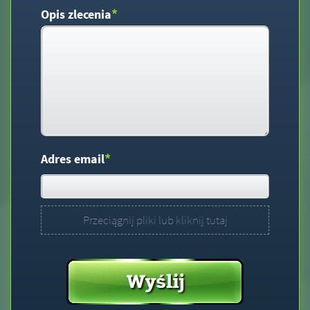
*
Opis zlecenia
*
Adres email
Przeciągnij pliki lub kliknij tutaj