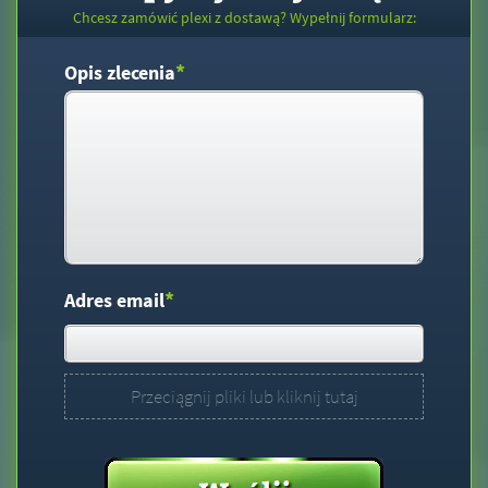
Chcesz zamówić plexi z dostawą? Wypełnij formularz:
*
Opis zlecenia
*
Adres email
Przeciągnij pliki lub kliknij tutaj