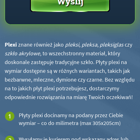
Plexi
znane również jako
pleksi
,
pleksa
,
pleksiglas
czy
szkło akrylowe
, to wszechstronny materiał, który
doskonale zastępuje tradycyjne szkło. Płyty plexi na
wymiar dostępne są w różnych wariantach, takich jak
bezbarwne, mleczne, dymione czy czarne. Bez względu
na to jakich płyt plexi potrzebujesz, dostarczymy
odpowiednie rozwiązania na miarę Twoich oczekiwań!
Płyty plexi docinamy na podany przez Ciebie
wymiar – co do milimetra (max 305x205cm)
Wysyłamy je kurierem pod wskazany adres lub